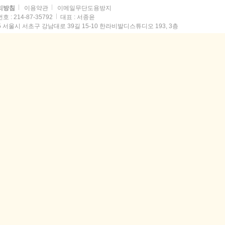
리방침
이용약관
이메일무단도용방지
: 214-87-35792
대표 : 서종윤
35 서울시 서초구 강남대로 39길 15-10 한라비발디스튜디오 193, 3층