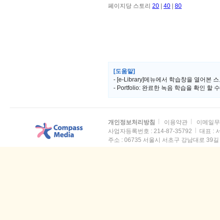
페이지당 스토리
20
|
40
|
80
[도움말]
- [e-Library]메뉴에서 학습창을 열어본 스
- Portfolio: 완료한 녹음 학습을 확인 할
개인정보처리방침
이용약관
이메일무
사업자등록번호 : 214-87-35792
대표 :
주소 :
06735 서울시 서초구 강남대로 39길 