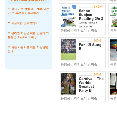
동영
1,600
M
학습 버튼 클릭 후 Reflsh 버튼
School
만 보일때: 툴바삭제하기
Subject
Reading 2/e 3
(Lexile:410.6 /
녹음학습 문제 발생시
WC:124.5)
동영상
미리보기
학습
동영
온라인 학습을 위한 컴퓨터 기
본환경: Explorer 8이상. . .
100
M
Park Ji-Sung
처음 사용자를 위한 학습방법
B
안내
동영상
미리보기
학습
동영
100
M
Carnival - The
Worlds
Greatest
Party B
동영상
미리보기
학습
동영