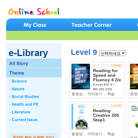
Level 9
4,000
M
Reading for
Speed and
Fluency 4 2/e
(Lexile:837.5 /
WC:350.375)
동영상
미리보기
학습
동영
1,600
M
Reading
Creative 200
Step1
동영상
미리보기
학습