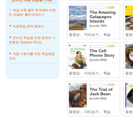
100
M
학습 버튼 클릭 후 Reflsh 버튼
The Amazing
만 보일때: 툴바삭제하기
Galapagos
Islands
(Lexile:780)
녹음학습 문제 발생시
동영상
미리보기
학습
동영
온라인 학습을 위한 컴퓨터 기
본환경: Explorer 8이상. . .
100
M
The Cell
처음 사용자를 위한 학습방법
Phone Story
안내
(Lexile:800)
동영상
미리보기
학습
동영
100
M
The Trial of
Jack Bean
(Lexile:550)
동영상
미리보기
학습
동영