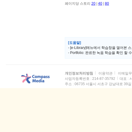
페이지당 스토리
20
|
40
|
80
[도움말]
- [e-Library]메뉴에서 학습창을 열어본 스
- Portfolio: 완료한 녹음 학습을 확인 할
개인정보처리방침
이용약관
이메일무
사업자등록번호 : 214-87-35792
대표 :
주소 :
06735 서울시 서초구 강남대로 39길 