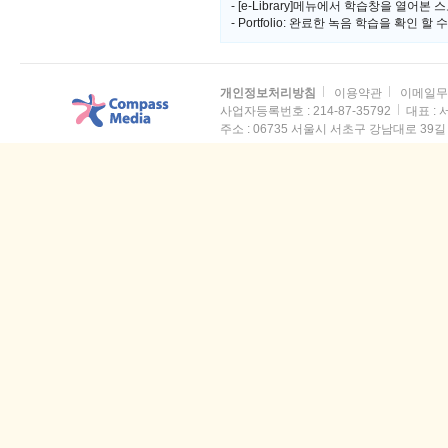
- [e-Library]메뉴에서 학습창을 열어본 스
- Portfolio: 완료한 녹음 학습을 확인 할
개인정보처리방침
이용약관
이메일무
사업자등록번호 : 214-87-35792
대표 :
주소 :
06735 서울시 서초구 강남대로 39길 